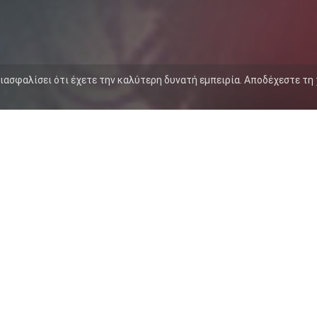
διασφαλίσει ότι έχετε την καλύτερη δυνατή εμπειρία. Αποδέχεστε τη
ΕΑ
ΔΙΣΚΟΓΡΑΦΙΑ
ΕΜΦΑΝΙΣΕΙΣ
PROJECTS