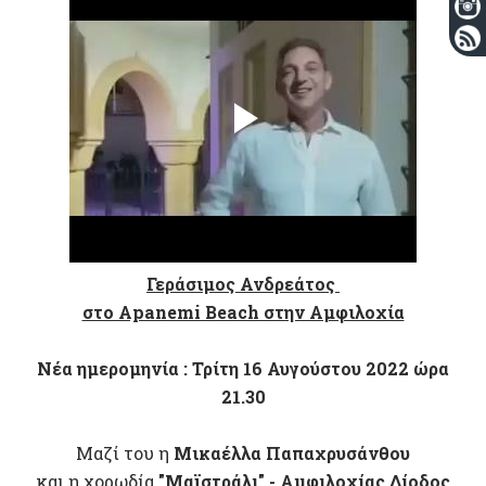
Γεράσιμος Ανδρεάτος
στο Apanemi Beach στην Αμφιλοχία
Νέα ημερομηνία : Τρίτη 16 Αυγούστου 2022 ώρα
21.30
Μαζί του η
Μικαέλλα Παπαχρυσάνθου
και η χορωδία
"Μαϊστράλι" - Αμφιλοχίας Δίοδος