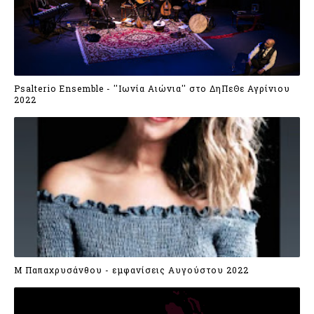
Psalterio Ensemble - ''Ιωνία Αιώνια'' στο ΔηΠεΘε Αγρίνιου
2022
Μ Παπαχρυσάνθου - εμφανίσεις Αυγούστου 2022