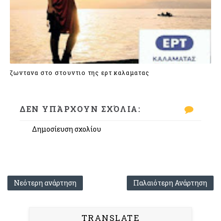
Φως για λίγο, φως για να φύγω.
Σκοτάδι στου κόσμου το αντίο»”.
6.Αγαπημένο τραγούδι και φράση αυτήν την επ
ζωντανα στο στουντιο της ερτ καλαματας
“Αυτή την εποχή με γυροφέρνει το
«Μόνο για κείνη 
Στίχοι / μουσική έγραψε ο αείμνηστος Μάνος Ξυδού
ΔΕΝ ΥΠΆΡΧΟΥΝ ΣΧΌΛΙΑ:
Ήταν μεγάλη μορφή στην ελληνική μουσική βιομηχα
Δημοσίευση σχολίου
«(…) Μόνο για κείνη μη μου λες. Την έχω κλείσει με
7.Τι να περιμένουμε από σένα στο μέλλον;
Νεότερη ανάρτηση
Παλαιότερη Ανάρτηση
“Καινούργια τραγούδια καινούργιες μουσικές να π
εμφανίσεις. Ας είμαστε όμως καλά και ας περάσει 
παγκοσμίως…”
TRANSLATE