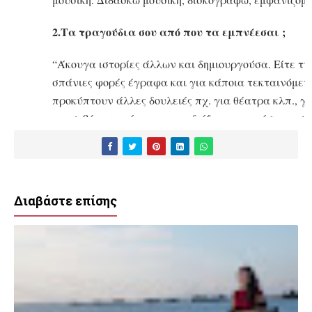
2.Τα τραγούδια σου από που τα εμπνέεσαι ;
“Άκουγα ιστορίες άλλων και δημιουργούσα. Είτε τυ
σπάνιες φορές έγραφα και για κάποια τεκταινόμενα.
προκύπτουν άλλες δουλειές πχ. για θέατρα κλπ., 
και σεβόμενη πάντα τις υποδείξεις του εκάστοτε σκ
έτοιμους μέσα απ’ το σενάριο, τους πλάθω η ίδια μ
όμως, για τραγούδια μου δεν μπορώ να πλάσω μόνη
μουσική. Έχω όμως αρχείο από διάφορους ποιητές / 
από τα γραπτά τους και μελοποιώ. Αν είναι ποίημα
Διαβάστε επίσης
3.Οι σχέσεις στη σημερινή εποχή είναι δύσκολες.
“Τι να πω… Μεγάλο θέμα… Σχεδόν όλες οι σχέσεις ε
Και δεν μιλάω μόνο για τις ερωτικές. Όταν δεν υπ
Άρα απουσιάζει κι η ενσυναίσθηση σε πολλαπλά επ
εγωπάθεια και αντιζηλία σε έξαρση…”