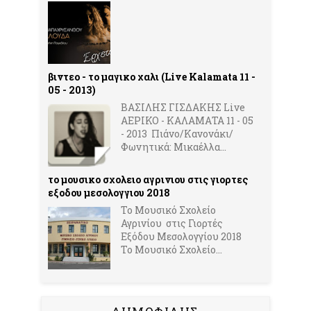
“Στο site εύχομαι πάντα επιτυχίες και να συνεχίσει
συμβουλές του. Σε εσένα προσωπικά Τίνα μου εύχο
δημιουργία!”
βιντεο - το μαγικο χαλι (Live Kalamata 11 -
05 - 2013)
www.tinamichaelidou.gr
ΒΑΣΙΛΗΣ ΓΙΣΔΑΚΗΣ Live
ΑΕΡΙΚΟ - ΚΑΛΑΜΑΤΑ 11 - 05
- 2013 Πιάνο/Κανονάκι/
Φωνητικά: Μικαέλλα...
το μουσικο σχολειο αγρινιου στις γιορτες
εξοδου μεσολογγιου 2018
Το Μουσικό Σχολείο
Αγρινίου στις Γιορτές
Εξόδου Μεσολογγίου 2018
Το Μουσικό Σχολείο...