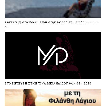
4. Η οικονομική κρίση μας επηρεάζει όλους. Ποι
τώρα ξεκινάνε τα όνειρά τους;
Συνέντεξη στο Docville και στην Αφροδίτη Ερμίδη 05 - 05 -
21
“Κι αυτό μεγάλο θέμα… Τα όνειρα δημιουργούν στόχ
προσδοκίες να είναι σε συνάφεια με τα σωστά εχέ
κυνηγούν τα όνειρά τους, να εξελίσσουν τους εαυτ
αποτύχουν, τουλάχιστον θα έχουν ζήσει το ταξίδι
5. Γράψε μας τους αγαπημένους σου στίχους από 
“Δεν τους διαχωρίζω τους στίχους μου σε αγαπημένο
Ακυκλοφόρητοι δικοί μου είναι:
ΣΥΝΕΝΤΕΥΞΗ ΣΤΗΝ ΤΙΝΑ ΜΙΧΑΗΛΙΔΟΥ 04 - 04 - 2020
«Στο συρτάρι η ζωή…
Κρύβεται. Μονολογεί.