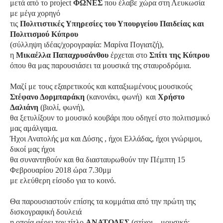
μετά από το
project
ΦΩΝΕΣ
που έλαβε χώρα στη Λευκωσία
με μέγα χορηγό
τις
Πολιτιστικές Υπηρεσίες του Υπουργείου Παιδείας και
Πολιτισμού Κύπρου
(σύλληψη ιδέας/χορογραφία: Μαρίνα Πογιατζή),
η
Μικαέλλα Παπαχρυσάνθου
έρχεται στο
Σπίτι της Κύπρου
όπου θα μας παρουσιάσει τα μουσικά της σταυροδρόμια.
Μαζί με τους εξαιρετικούς και καταξιωμένους μουσικούς
Στέφανο Δορμπαράκη
(κανονάκι, φωνή)
και
Χρήστο
Δαλιάνη
(βιολί, φωνή),
θα ξετυλίξουν το μουσικό κουβάρι που οδηγεί στο πολιτισμικό
μας αμάλγαμα.
Ήχοι Ανατολής μα και Δύσης , ήχοι Ελλάδας, ήχοι γνώριμοι,
δικοί μας ήχοι
θα συναντηθούν και θα διασταυρωθούν την Πέμπτη 15
Φεβρουαρίου 2018 ώρα 7.30μμ
με ελεύθερη είσοδο για το κοινό.
Θα παρουσιαστούν επίσης τα κομμάτια από την πρώτη της
δισκογραφική δουλειά
η οποία φέρει τον τίτλο
ΑΝΑΤΟΛΕΣ
(στίχοι – μουσική: