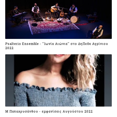
Psalterio Ensemble - ''Ιωνία Αιώνια'' στο ΔηΠεΘε Αγρίνιου
2022
Μ Παπαχρυσάνθου - εμφανίσεις Αυγούστου 2022