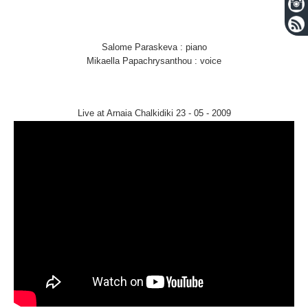
Salome Paraskeva : piano
Mikaella Papachrysanthou : voice
Live at Arnaia Chalkidiki 23 - 05 - 2009