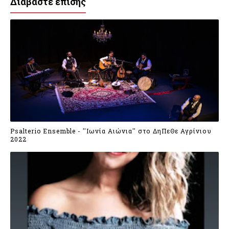
Διαβάστε επίσης
Psalterio Ensemble - ''Ιωνία Αιώνια'' στο ΔηΠεΘε Αγρίνιου
2022