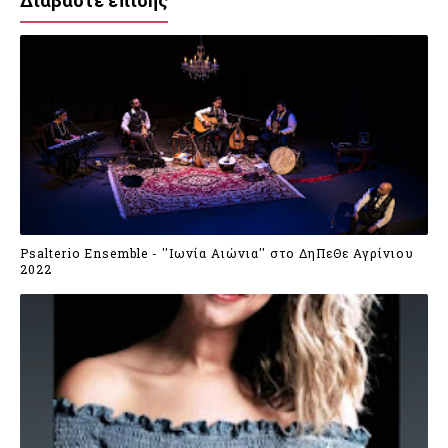
Διαβάστε επίσης
Psalterio Ensemble - ''Ιωνία Αιώνια'' στο ΔηΠεΘε Αγρίνιου
2022